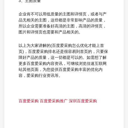
3、主图质量
企业肯不可以用低质量的主图和详情页，或者与产
品无相关的主图，这些都是非常影响产品的质量，
所以企业需要准备好高清的主图，高清的详情页，
图片和详情页也需要和产品相关的。
以上为大家讲解的(百度爱采购怎么优化才能上首
页)，百度爱采购排名还是很容易到首页的，只要保
障好产品的质量，这一切都是可以的。如需想了解
更多百度爱采购内容资讯，可继续浏览佳速互联网
站其他页面，为您提供百度爱采购丰富的优化内
容，爱采购行业资讯等。
百度爱采购
百度爱采购推广
深圳百度爱采购