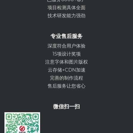
项目检测具体全面
技术研发能力强劲
专业售后服务
深度符合用户体验
15项设计奖项
注意字体和图片版权
云存储+CDN加速
完善的制作流程
售后服务让您省心
微信扫一扫