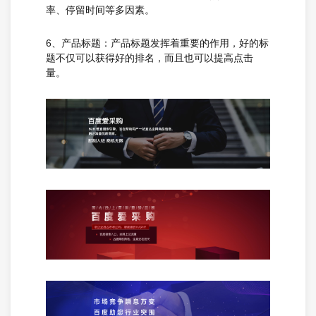
率、停留时间等多因素。
6、产品标题：产品标题发挥着重要的作用，好的标
题不仅可以获得好的排名，而且也可以提高点击
量。