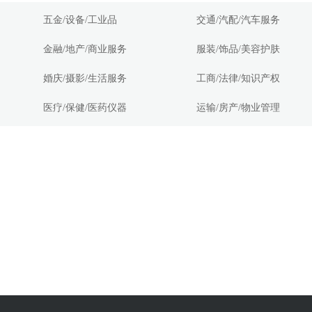
五金/设备/工业品
交通/汽配/汽车服务
金融/地产/商业服务
服装/饰品/美容护肤
婚庆/摄影/生活服务
工商/法律/知识产权
医疗/保健/医药仪器
运输/房产/物业管理