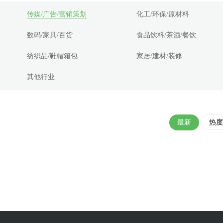
传媒/广告/营销策划
化工/环保/原材料
数码/家具/百货
食品饮料/茶酒/餐饮
纺织品/鞋帽箱包
家居/建材/装修
其他行业
最新
热度